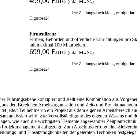
499,00 Euro
(inkl. MwSt.)
Die Zahlungsabwicklung erfolgt durc
Digistore24.
Firmenlizenz
Firmen, Behörden und öffentliche Einrichtungen pro St
mit maximal 100 Mitarbeitern.
699,00 Euro
(inkl. MwSt.)
Die Zahlungsabwicklung erfolgt durc
Digistore24.
b der Führungsebene konzipiert und stellt eine Kombination aus Vorgeh
g aus den Bereichen Arbeitsorganisation und Zeit- und Projektmanagem
t jede/r Teilnehmer/in ein Projekt aus dem eigenen Arbeitsbereich au
nsam analysiert wird. Zur Vervollständigung des eigenen Wissens und d
gen, wie auch die wichtigsten Elemente angewandter Zeitplantechnik
s Projektmanagement aufgezeigt. Zum Abschluss erfolgt eine Zielverei
wendungs- und Einsatzmöglichkeiten der gelernten Techniken festgelegt