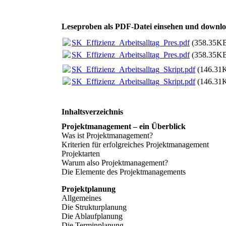
Leseproben als PDF-Datei einsehen und downl
SK_Effizienz_Arbeitsalltag_Pres.pdf
(358.35K
SK_Effizienz_Arbeitsalltag_Pres.pdf
(358.35K
SK_Effizienz_Arbeitsalltag_Skript.pdf
(146.31
SK_Effizienz_Arbeitsalltag_Skript.pdf
(146.31
Inhaltsverzeichnis
Projektmanagement – ein Überblick
Was ist Projektmanagement?
Kriterien für erfolgreiches Projektmanagement
Projektarten
Warum also Projektmanagement?
Die Elemente des Projektmanagements
Projektplanung
Allgemeines
Die Strukturplanung
Die Ablaufplanung
Die Terminplanung