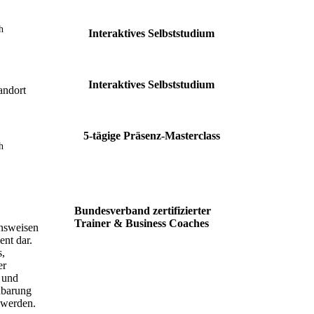
h
Interaktives Selbststudium
Interaktives Selbststudium
andort
5-tägige Präsenz-Masterclass
h
Bundesverband zertifizierter
Trainer & Business Coaches
ensweisen
ent dar.
s,
er
 und
nbarung
 werden.