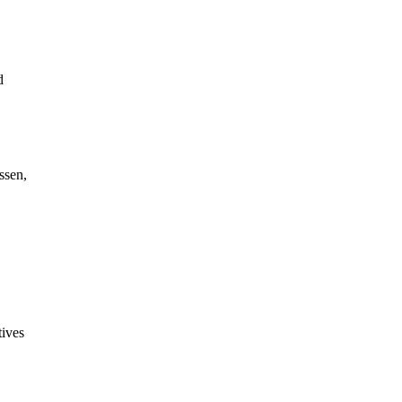
d
ssen,
tives