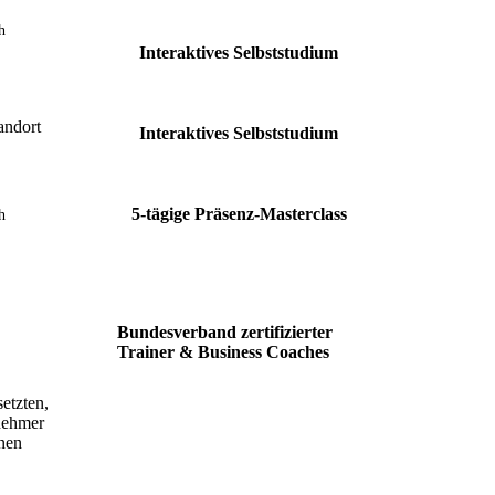
h
Interaktives Selbststudium
andort
Interaktives Selbststudium
5-tägige Präsenz-Masterclass
h
Bundesverband zertifizierter
Trainer & Business Coaches
etzten,
lnehmer
enen