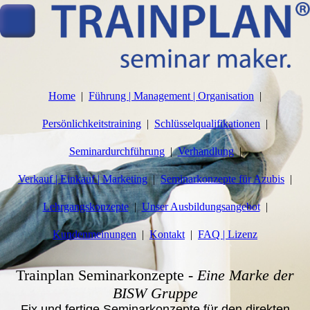
Home
Führung | Management | Organisation
Persönlichkeitstraining
Schlüsselqualifikationen
Seminardurchführung
Verhandlung
Verkauf | Einkauf | Marketing
Seminarkonzepte für Azubis
Lehrgangskonzepte
Unser Ausbildungsangebot
Kundenmeinungen
Kontakt
FAQ | Lizenz
Trainplan Seminarkonzepte
-
Eine Marke der
BISW Gruppe
Fix und fertige Seminarkonzepte für den direkten