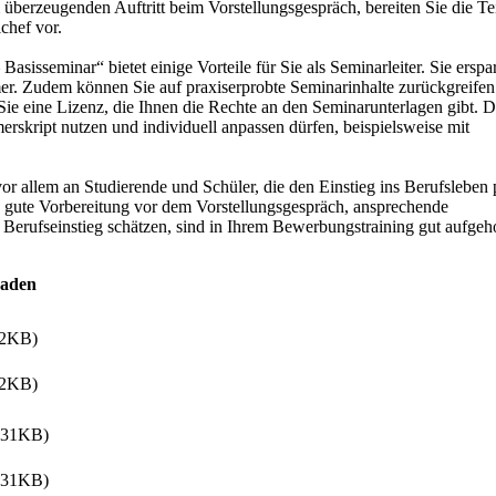
überzeugenden Auftritt beim Vorstellungsgespräch, bereiten Sie die T
chef vor.
sisseminar“ bietet einige Vorteile für Sie als Seminarleiter. Sie erspa
er. Zudem können Sie auf praxiserprobte Seminarinhalte zurückgreifen
e eine Lizenz, die Ihnen die Rechte an den Seminarunterlagen gibt. D
merskript nutzen und individuell anpassen dürfen, beispielsweise mit
r allem an Studierende und Schüler, die den Einstieg ins Berufsleben 
ne gute Vorbereitung vor dem Vorstellungsgespräch, ansprechende
Berufseinstieg schätzen, sind in Ihrem Bewerbungstraining gut aufge
oaden
82KB)
82KB)
.31KB)
.31KB)