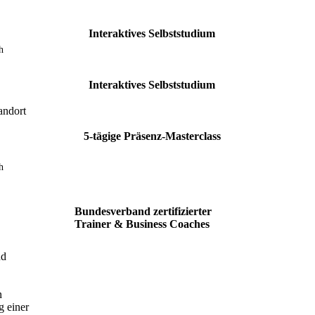
Interaktives Selbststudium
h
Interaktives Selbststudium
andort
5-tägige Präsenz-Masterclass
h
Bundesverband zertifizierter
Trainer & Business Coaches
nd
n
g einer