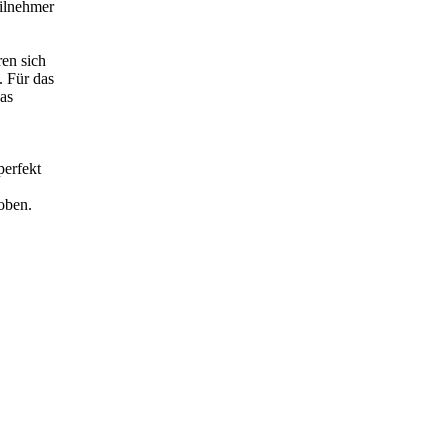
eilnehmer
ren sich
. Für das
as
perfekt
hoben.